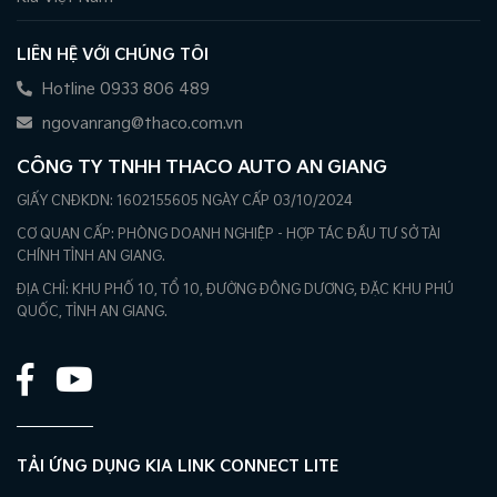
LIÊN HỆ VỚI CHÚNG TÔI
Hotline 0933 806 489
ngovanrang@thaco.com.vn
CÔNG TY TNHH THACO AUTO AN GIANG
GIẤY CNĐKDN: 1602155605 NGÀY CẤP 03/10/2024
CƠ QUAN CẤP: PHÒNG DOANH NGHIỆP - HỢP TÁC ĐẦU TƯ SỞ TÀI
CHÍNH TỈNH AN GIANG.
ĐỊA CHỈ: KHU PHỐ 10, TỔ 10, ĐƯỜNG ĐÔNG DƯƠNG, ĐẶC KHU PHÚ
QUỐC, TỈNH AN GIANG.
TẢI ỨNG DỤNG KIA LINK CONNECT LITE